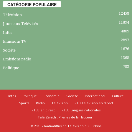
CATÉGORIE POPULAIRE
12458
Télévision
11894
Journaux Télévisés
4809
Infos
2897
Emissions TV
1676
Société
1368
Emissions radio
783
Politique
Infos
Politique
Economie
Société
International
Culture
Sports
Radio
Télévision
RTB Télévision en direct
RTB3 en direct
RTB3 Langues nationales
Télé Zénith : Prenez de la Hauteur !
© 2015 - Radiodiffusion Télévision du Burkina