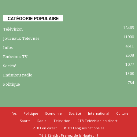
CATÉGORIE POPULAIRE
12465
Télévision
11900
Journaux Télévisés
4811
Infos
2898
Emissions TV
1677
Société
1368
Emissions radio
784
Politique
Infos
Politique
Economie
Société
International
Culture
Sports
Radio
Télévision
RTB Télévision en direct
RTB3 en direct
RTB3 Langues nationales
Télé Zénith : Prenez de la Hauteur !