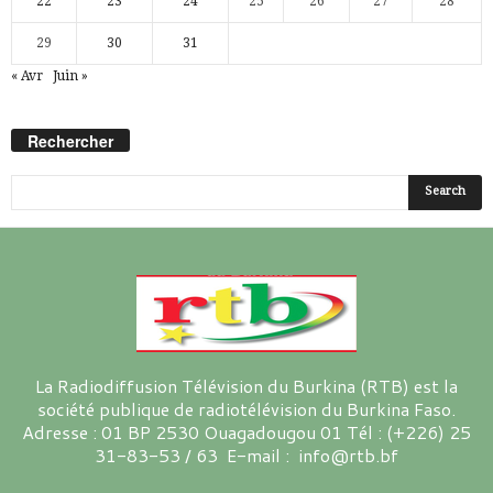
22
23
24
25
26
27
28
29
30
31
« Avr
Juin »
Rechercher
La Radiodiffusion Télévision du Burkina (RTB) est la
société publique de radiotélévision du Burkina Faso.
Adresse : 01 BP 2530 Ouagadougou 01 Tél : (+226) 25
31-83-53 / 63 E-mail : info@rtb.bf