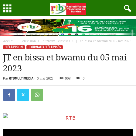
Accueil
Télévision
Journaux Télévisés
JT en bissa et bwamu du 05 mai 2023
TÉLÉVISION
JOURNAUX TÉLÉVISÉS
JT en bissa et bwamu du 05 mai
2023
Par
RTBMULTIMEDIA
-
5 mai 2023
908
0