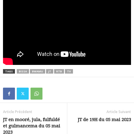
TAGS
BISSA
BWAMU
JT
RTB
TV
Article Précédent
Article Suivant
JT en mooré, jula, fulfuldé
JT de 19H du 05 mai 2023
et gulmancema du 05 mai
2023