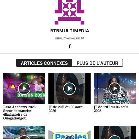
RTBMULTIMEDIA
https://wwww.rtb.bf
ARTICLES CONNEXES
PLUS DE L'AUTEUR
Faso Academy 2026 :
JT de 20H du 06 août
JT de 19H du 06 août
Seconde manche
2026
2026
éliminatoire de
Ouagadougou