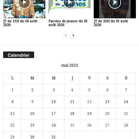
JT de 13H du 06 août
Paroles de jeunes du 05
JT de 20H du 05 août
2026
août 2026
2026
Calendrier
mai 2023
L
M
M
J
V
S
D
1
2
3
4
5
6
7
8
9
10
11
12
13
14
15
16
17
18
19
20
21
22
23
24
25
26
27
28
29
30
31