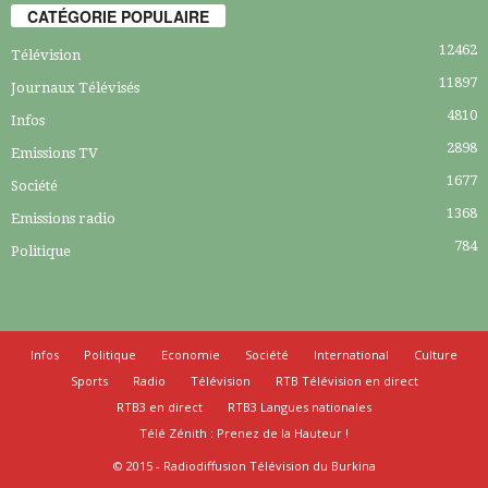
CATÉGORIE POPULAIRE
12462
Télévision
11897
Journaux Télévisés
4810
Infos
2898
Emissions TV
1677
Société
1368
Emissions radio
784
Politique
Infos
Politique
Economie
Société
International
Culture
Sports
Radio
Télévision
RTB Télévision en direct
RTB3 en direct
RTB3 Langues nationales
Télé Zénith : Prenez de la Hauteur !
© 2015 - Radiodiffusion Télévision du Burkina