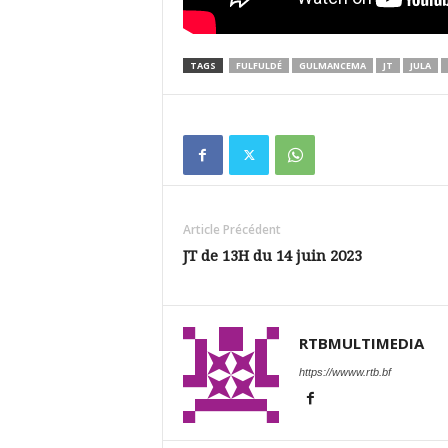
TAGS
FULFULDÉ
GULMANCEMA
JT
JULA
Article Précédent
JT de 13H du 14 juin 2023
RTBMULTIMEDIA
https://wwww.rtb.bf