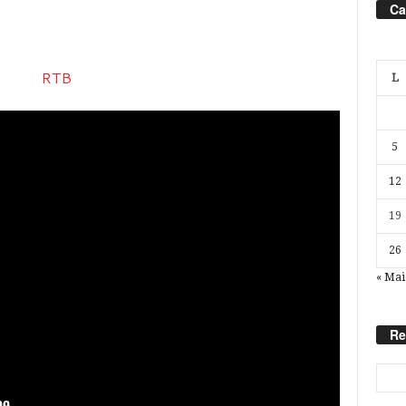
Ca
L
5
12
19
26
« Mai
Re