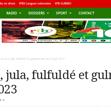
io en direct
RTB3 Langues nationales
RTB GUIRIKO
RADIO
DOSSIERS
SPORT
CONTACT
 mooré, jula, fulfuldé et gulmancema du 14 juin 2023
, jula, fulfuldé et 
2023
0