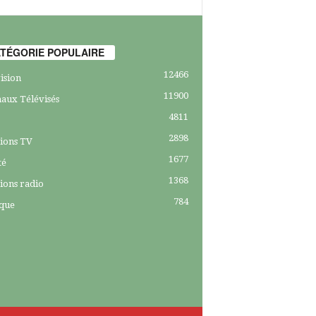
TÉGORIE POPULAIRE
12466
ision
11900
aux Télévisés
4811
2898
ions TV
1677
té
1368
ions radio
784
ique