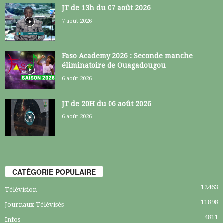
JT de 13h du 07 août 2026
7 août 2026
Faso Academy 2026 : Seconde manche
éliminatoire de Ouagadougou
6 août 2026
JT de 20H du 06 août 2026
6 août 2026
CATÉGORIE POPULAIRE
12463
Télévision
11898
Journaux Télévisés
4811
Infos