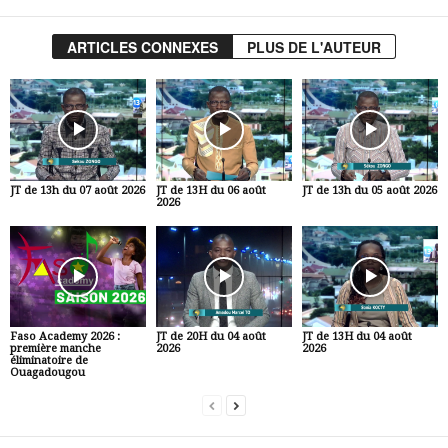
ARTICLES CONNEXES
PLUS DE L'AUTEUR
JT de 13h du 07 août 2026
JT de 13H du 06 août
JT de 13h du 05 août 2026
2026
Faso Academy 2026 :
JT de 20H du 04 août
JT de 13H du 04 août
première manche
2026
2026
éliminatoire de
Ouagadougou