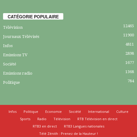
CATÉGORIE POPULAIRE
12465
Télévision
11900
Journaux Télévisés
4811
Infos
2898
Emissions TV
1677
Société
1368
Emissions radio
784
Politique
Infos
Politique
Economie
Société
International
Culture
Sports
Radio
Télévision
RTB Télévision en direct
RTB3 en direct
RTB3 Langues nationales
Télé Zénith : Prenez de la Hauteur !