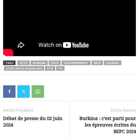
TAGS
ACTU
BURKINA
FASO
GOUVERNEMENT
INFO
JOURNAL
JT DE 13H DU 02 JUIN 2024
RTB
TV
Article Précédent
Article Suivant
Débat de presse du 02 juin
Burkina : c’est parti pour
2024
les épreuves écrites du
BEPC 2024