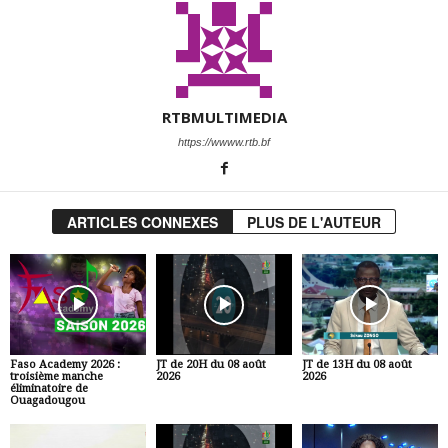
RTBMULTIMEDIA
https://wwww.rtb.bf
ARTICLES CONNEXES
PLUS DE L'AUTEUR
Faso Academy 2026 :
JT de 20H du 08 août
JT de 13H du 08 août
troisième manche
2026
2026
éliminatoire de
Ouagadougou