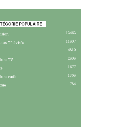
TÉGORIE POPULAIRE
12462
ision
11897
aux Télévisés
4810
2898
ions TV
1677
té
1368
ions radio
784
ique