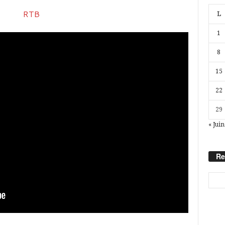
L
1
8
15
22
29
« Juin
Re