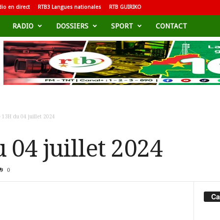
io en direct
RTB3 Langues nationales
RTB GUIRIKO
RADIO
DOSSIERS
SPORT
CONTACT
 13H du 04 juillet 2024
 04 juillet 2024
0
Ca