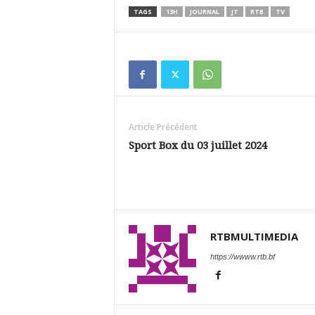
TAGS
13H
JOURNAL
JT
RTB
TV
Article Précédent
Sport Box du 03 juillet 2024
RTBMULTIMEDIA
https://wwww.rtb.bf