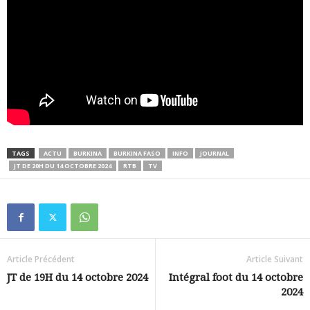
TAGS
ACTU
BURKINA
BURKINA FASO
INFO
JOURNAL
JT DE 20H DU 14 OCTOBRE 2024
RTB
TV
Article Précédent
Article Suivant
JT de 19H du 14 octobre 2024
Intégral foot du 14 octobre
2024