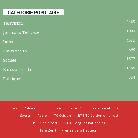
CATÉGORIE POPULAIRE
12465
Télévision
11900
Journaux Télévisés
4811
Infos
2898
Emissions TV
1677
Société
1368
Emissions radio
784
Politique
Infos
Politique
Economie
Société
International
Culture
Sports
Radio
Télévision
RTB Télévision en direct
RTB3 en direct
RTB3 Langues nationales
Télé Zénith : Prenez de la Hauteur !