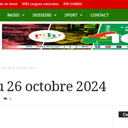
io en direct
RTB3 Langues nationales
RTB GUIRIKO
RADIO
DOSSIERS
SPORT
CONTACT
e 20H du 26 octobre 2024
u 26 octobre 2024
0
Ca