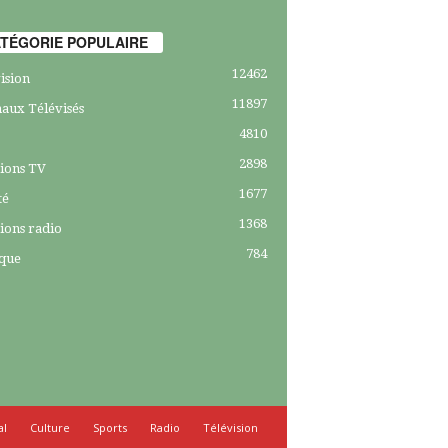
TÉGORIE POPULAIRE
12462
ision
11897
aux Télévisés
4810
2898
ions TV
1677
té
1368
ions radio
784
ique
al
Culture
Sports
Radio
Télévision