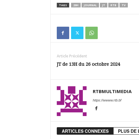
TAGS
20H
JOURNAL
JT
RTB
TV
Article Précédent
JT de 13H du 26 octobre 2024
RTBMULTIMEDIA
https://wwww.rtb.bf
ARTICLES CONNEXES
PLUS DE 