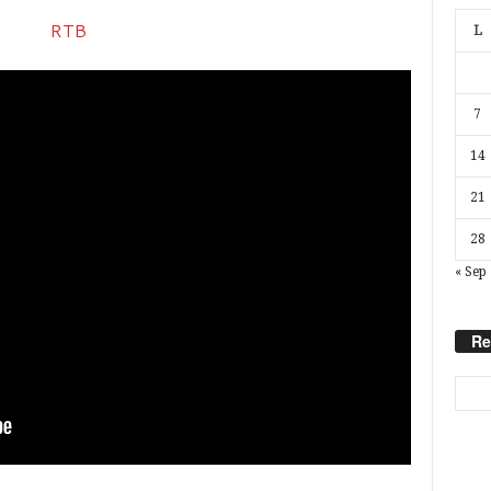
L
7
14
21
28
« Sep
Re