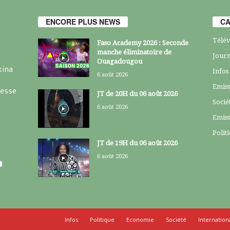
ENCORE PLUS NEWS
CA
Télév
Faso Academy 2026 : Seconde
manche éliminatoire de
Journ
Ouagadougou
kina
Infos
6 août 2026
Emiss
resse
JT de 20H du 06 août 2026
Socié
6 août 2026
Emiss
Polit
JT de 19H du 06 août 2026
6 août 2026
Infos
Politique
Economie
Société
Internation