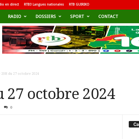
io en direct
RTB3 Langues nationales
RTB GUIRIKO
RADIO
DOSSIERS
SPORT
CONTACT
e 20H du 27 octobre 2024
u 27 octobre 2024
0
Ca