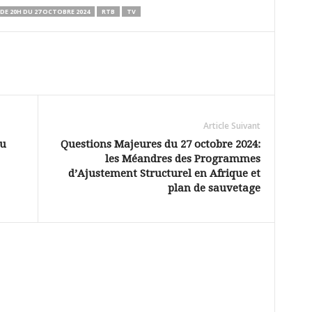
 DE 20H DU 27 OCTOBRE 2024
RTB
TV
Article Suivant
du
Questions Majeures du 27 octobre 2024:
les Méandres des Programmes
d’Ajustement Structurel en Afrique et
plan de sauvetage