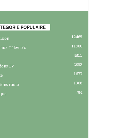
TÉGORIE POPULAIRE
12465
ision
11900
aux Télévisés
4811
2898
ions TV
1677
té
1368
ions radio
784
ique