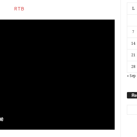
L
7
14
21
28
« Sep
Re