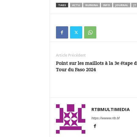
TAGS
ACTU
BURKINA
INFO
JOURNAL
JT
Article Précédent
Point sur les maillots à la 3e étape 
Tour du Faso 2024
RTBMULTIMEDIA
https://wwww.rtb.bf