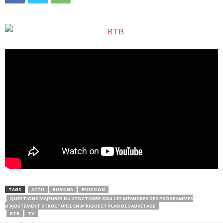
TAGS
ACTU
BURKINA
EMISSION
QUESTIONS MAJEURES DU 27 OCTOBRE 2024: LES MÉANDRES DES PROGRAMMES
D'AJUSTEMENT STRUCTUREL EN AFRIQUE ET PLAN DE SAUVETAGE
RTB
TV