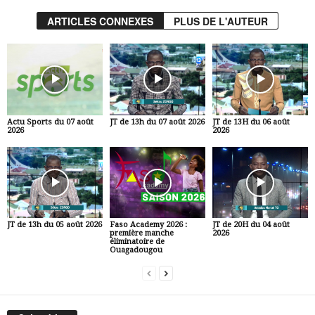
ARTICLES CONNEXES
PLUS DE L'AUTEUR
Actu Sports du 07 août
JT de 13h du 07 août 2026
JT de 13H du 06 août
2026
2026
JT de 13h du 05 août 2026
Faso Academy 2026 :
JT de 20H du 04 août
première manche
2026
éliminatoire de
Ouagadougou