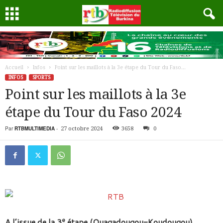
Accueil
Infos
Point sur les maillots à la 3e étape du Tour du Faso...
INFOS
SPORTS
Point sur les maillots à la 3e
étape du Tour du Faso 2024
Par
RTBMULTIMEDIA
-
27 octobre 2024
3658
0
e
A l’issue de la 3
étape (Ouagadougou-Koudougou)