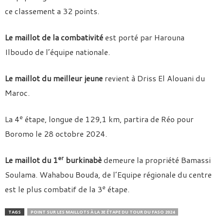
ce classement a 32 points.
Le maillot de la combativité
est porté par Harouna
Ilboudo de l’équipe nationale.
Le maillot du meilleur jeune
revient à Driss El Alouani du
Maroc.
e
La 4
étape, longue de 129,1 km, partira de Réo pour
Boromo le 28 octobre 2024.
er
Le maillot du 1
burkinabè
demeure la propriété Bamassi
Soulama. Wahabou Bouda, de l’Equipe régionale du centre
e
est le plus combatif de la 3
étape.
TAGS
POINT SUR LES MAILLOTS À LA 3E ÉTAPE DU TOUR DU FASO 2024