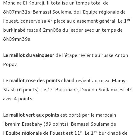
Mohcine El Kouraji. Il totalise un temps total de
8h07mn31s. Bamassi Soulama, de l’Equipe régionale de
e
er
l’ouest, conserve sa 4
place au classement général. Le 1
burkinabè reste à 2mn08s du leader avec un temps de
8h09mn39s.
Le maillot du vainqueur
de l’étape revient au russe Anton
Popov.
Le maillot rose des points chaud
revient au russe Mamyr
er
e
Stash (6 points). Le 1
Burkinabè, Daouda Soulama est 4
avec 4 points.
Le maillot vert aux points
est porté par le marocain
Ibrahim Essabahy (69 points). Bamassi Soulama de
e
er
l’Equipe régionale de l’ouest est 11
. Le 1
burkinabè de