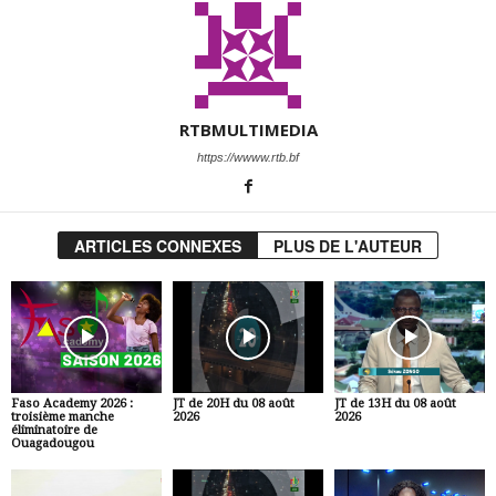
RTBMULTIMEDIA
https://wwww.rtb.bf
ARTICLES CONNEXES
PLUS DE L'AUTEUR
Faso Academy 2026 :
JT de 20H du 08 août
JT de 13H du 08 août
troisième manche
2026
2026
éliminatoire de
Ouagadougou