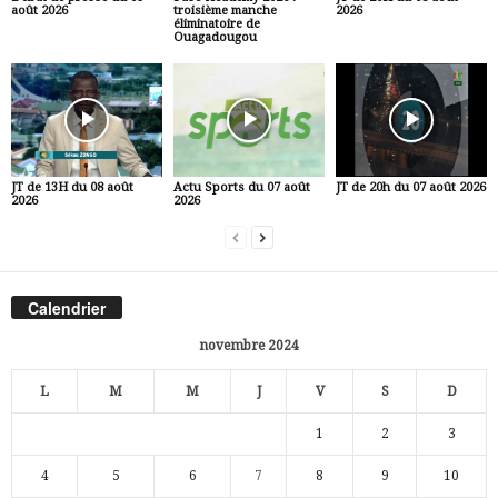
août 2026
troisième manche
2026
éliminatoire de
Ouagadougou
JT de 13H du 08 août
Actu Sports du 07 août
JT de 20h du 07 août 2026
2026
2026
Calendrier
novembre 2024
L
M
M
J
V
S
D
1
2
3
4
5
6
7
8
9
10