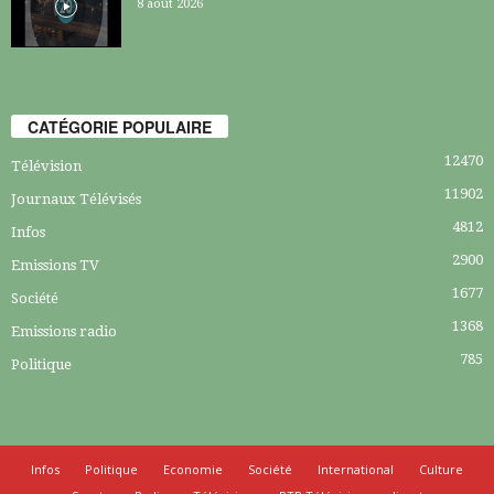
8 août 2026
CATÉGORIE POPULAIRE
12470
Télévision
11902
Journaux Télévisés
4812
Infos
2900
Emissions TV
1677
Société
1368
Emissions radio
785
Politique
Infos
Politique
Economie
Société
International
Culture