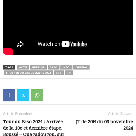
TAGS
ACTU
BURKINA
FASO
INFO
JOURNAL
JT DE 13H DU 03 NOVEMBRE 2024
RTB
TV
Article Précédent
Article Suivant
Tour du Faso 2024 : Arrivée
JT de 20H du 03 novembre
de la 10e et dernière étape,
2024
Boussé – Ouagadougou, sur