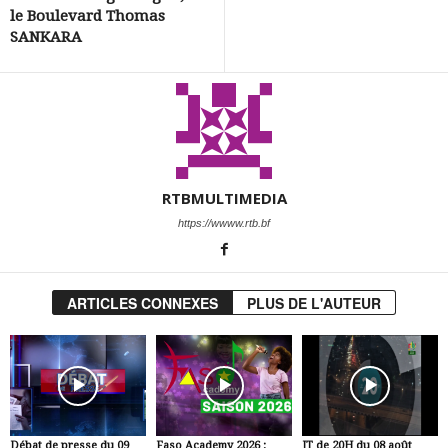
le Boulevard Thomas
SANKARA
RTBMULTIMEDIA
https://wwww.rtb.bf
ARTICLES CONNEXES
PLUS DE L'AUTEUR
Débat de presse du 09
Faso Academy 2026 :
JT de 20H du 08 août