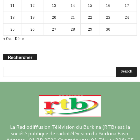
11
12
13
14
15
16
17
18
19
20
21
22
23
24
25
26
27
28
29
30
« Oct
Déc »
Rechercher
La Radiodiffusion Télévision du Burkina (RTB) est la
société publique de radiotélévision du Burkina Faso.
Adresse : 01 BP 2530 Ouagadougou 01 Tél : (+226) 25