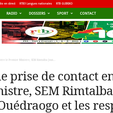
io en direct
RTB3 Langues nationales
RTB GUIRIKO
RADIO
DOSSIERS
SPORT
CONTACT
re le Premier Ministre, SEM Rimtalba Jean...
 prise de contact en
istre, SEM Rimtalba
uédraogo et les res