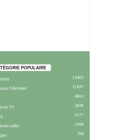
TÉGORIE POPULAIRE
12462
ision
11897
aux Télévisés
4810
2898
ions TV
1677
té
1368
ions radio
784
ique