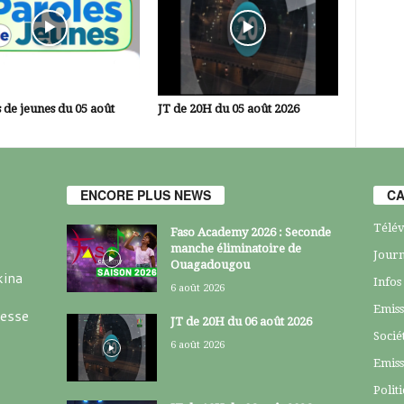
 de jeunes du 05 août
JT de 20H du 05 août 2026
ENCORE PLUS NEWS
CA
Télév
Faso Academy 2026 : Seconde
manche éliminatoire de
Journ
Ouagadougou
kina
Infos
6 août 2026
Emiss
resse
JT de 20H du 06 août 2026
Socié
6 août 2026
Emiss
Polit