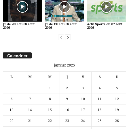
JT de 20H du 08 août
JT de 13H du 08 août
Actu Sports du 07 août
2026
2026
2026
Calendrier
janvier 2025
L
M
M
J
V
S
D
1
2
3
4
5
6
7
8
9
10
11
12
13
14
15
16
17
18
19
20
21
22
23
24
25
26