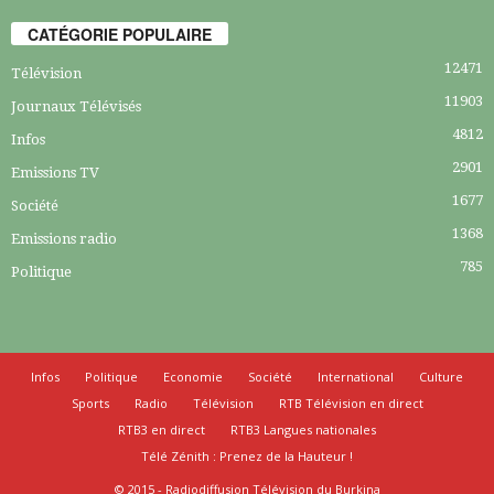
CATÉGORIE POPULAIRE
12471
Télévision
11903
Journaux Télévisés
4812
Infos
2901
Emissions TV
1677
Société
1368
Emissions radio
785
Politique
Infos
Politique
Economie
Société
International
Culture
Sports
Radio
Télévision
RTB Télévision en direct
RTB3 en direct
RTB3 Langues nationales
Télé Zénith : Prenez de la Hauteur !
© 2015 - Radiodiffusion Télévision du Burkina