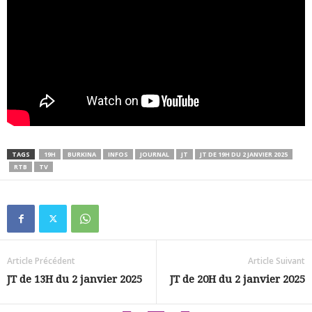
TAGS
19H
BURKINA
INFOS
JOURNAL
JT
JT DE 19H DU 2 JANVIER 2025
RTB
TV
Article Précédent
Article Suivant
JT de 13H du 2 janvier 2025
JT de 20H du 2 janvier 2025