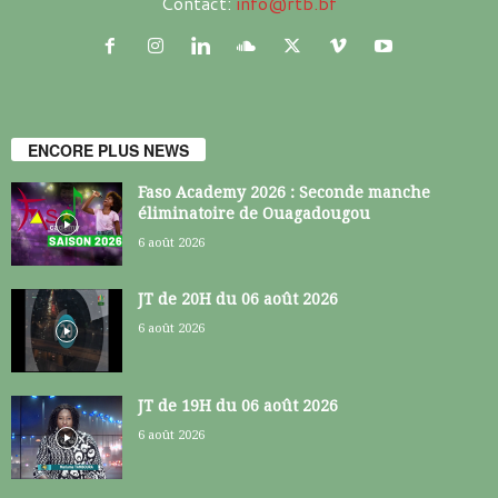
Contact:
info@rtb.bf
ENCORE PLUS NEWS
Faso Academy 2026 : Seconde manche
éliminatoire de Ouagadougou
6 août 2026
JT de 20H du 06 août 2026
6 août 2026
JT de 19H du 06 août 2026
6 août 2026