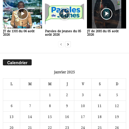
JT de 13H du 06 août
Paroles de jeunes du 05
JT de 20H du 05 août
2026
août 2026
2026
Calendrier
janvier 2025
L
M
M
J
V
S
D
1
2
3
4
5
6
7
8
9
10
11
12
13
14
15
16
17
18
19
20
21
22
23
24
25
26