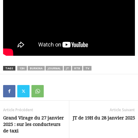
TAGS
13H
BURKINA
JOURNAL
JT
RTB
TV
Article Précédent
Article Suivant
Grand Virage du 27 janvier
JT de 19H du 28 janvier 2025
2025 : sur les conducteurs
de taxi