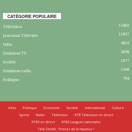
CATÉGORIE POPULAIRE
12462
Télévision
11897
Journaux Télévisés
4810
Infos
2898
Emissions TV
1677
Société
1368
Emissions radio
784
Politique
Infos
Politique
Economie
Société
International
Culture
Sports
Radio
Télévision
RTB Télévision en direct
RTB3 en direct
RTB3 Langues nationales
Télé Zénith : Prenez de la Hauteur !