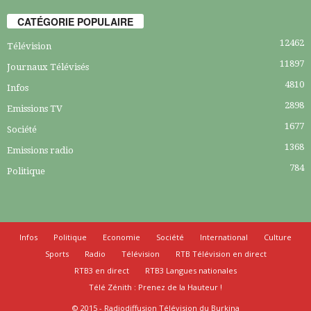
CATÉGORIE POPULAIRE
12462
Télévision
11897
Journaux Télévisés
4810
Infos
2898
Emissions TV
1677
Société
1368
Emissions radio
784
Politique
Infos
Politique
Economie
Société
International
Culture
Sports
Radio
Télévision
RTB Télévision en direct
RTB3 en direct
RTB3 Langues nationales
Télé Zénith : Prenez de la Hauteur !
© 2015 - Radiodiffusion Télévision du Burkina