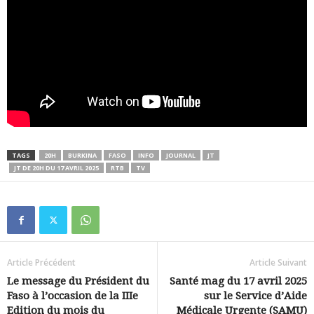
TAGS
20H
BURKINA
FASO
INFO
JOURNAL
JT
JT DE 20H DU 17 AVRIL 2025
RTB
TV
Article Précédent
Article Suivant
Le message du Président du
Santé mag du 17 avril 2025
Faso à l’occasion de la IIIe
sur le Service d’Aide
Edition du mois du
Médicale Urgente (SAMU)