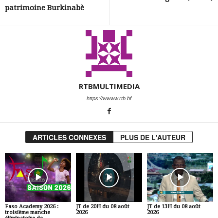
patrimoine Burkinabè
RTBMULTIMEDIA
https://wwww.rtb.bf
ARTICLES CONNEXES
PLUS DE L'AUTEUR
Faso Academy 2026 :
JT de 20H du 08 août
JT de 13H du 08 août
troisième manche
2026
2026