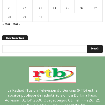
21
22
23
24
25
26
27
28
29
30
« Mar
Mai »
Rechercher
La Radiodiffusion Télévision du Burkina (RTB) est la
société publique de radiotélévision du Burkina Faso.
Adresse : 01 BP 2530 Ouagadougou 01 Tél : (+226) 25
31-83-53 / 63 E-mail : info@rtb.bf