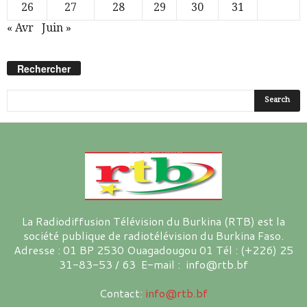
26
27
28
29
30
31
« Avr
Juin »
Rechercher
La Radiodiffusion Télévision du Burkina (RTB) est la
société publique de radiotélévision du Burkina Faso.
Adresse : 01 BP 2530 Ouagadougou 01 Tél : (+226) 25
31-83-53 / 63 E-mail : info@rtb.bf
Contact:
info@rtb.bf