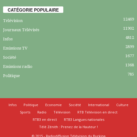
CATÉGORIE POPULAIRE
12469
Télévision
11902
Journaux Télévisés
4812
Infos
2899
Emissions TV
1677
Société
1368
Emissions radio
785
Politique
Infos
Politique
Economie
Société
International
Culture
Sports
Radio
Télévision
RTB Télévision en direct
RTB3 en direct
RTB3 Langues nationales
Télé Zénith : Prenez de la Hauteur !
© 2015 - Radiodiffusion Télévision du Burkina