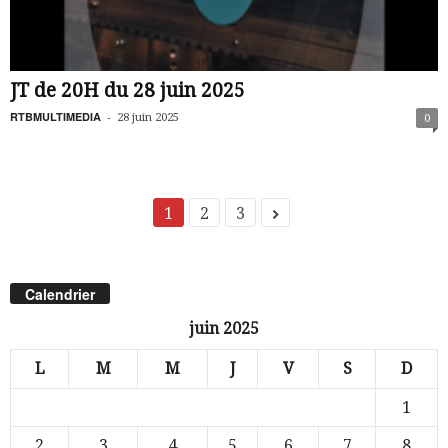
JT de 20H du 28 juin 2025
RTBMULTIMEDIA
-
28 juin 2025
0
1
2
3
Calendrier
juin 2025
L
M
M
J
V
S
D
1
2
3
4
5
6
7
8