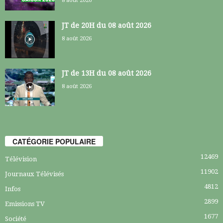
8 août 2026
JT de 20H du 08 août 2026
8 août 2026
JT de 13H du 08 août 2026
8 août 2026
CATÉGORIE POPULAIRE
12469
Télévision
11902
Journaux Télévisés
4812
Infos
2899
Emissions TV
1677
Société