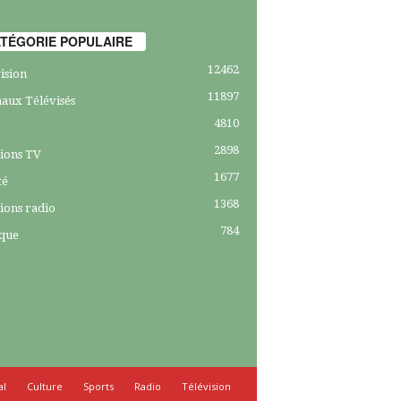
TÉGORIE POPULAIRE
12462
ision
11897
aux Télévisés
4810
2898
ions TV
1677
té
1368
ions radio
784
ique
al
Culture
Sports
Radio
Télévision