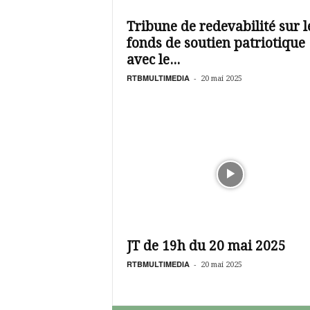
é
v
Tribune de redevabilité sur l
i
fonds de soutien patriotique
s
i
avec le...
o
RTBMULTIMEDIA
-
20 mai 2025
n
d
u
B
u
r
k
i
n
a
JT de 19h du 20 mai 2025
RTBMULTIMEDIA
-
20 mai 2025