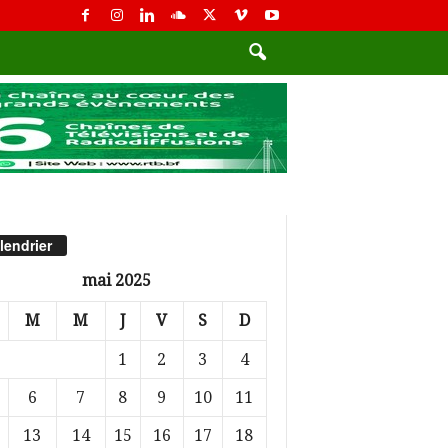
lendrier
mai 2025
M
M
J
V
S
D
1
2
3
4
6
7
8
9
10
11
13
14
15
16
17
18