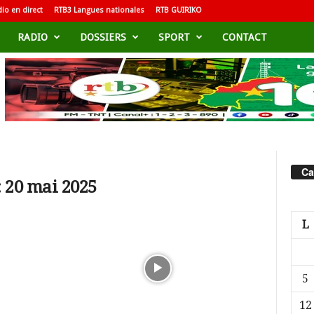
io en direct
RTB3 Langues nationales
RTB GUIRIKO
RADIO
DOSSIERS
SPORT
CONTACT
Ca
 20 mai 2025
L
5
12