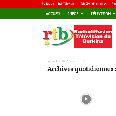
Politique
Rtb Télévision
Télé Zenith en direct
Rad
ACCUEIL
INFOS
TÉLÉVISION
R
a
d
i
o
d
i
f
Accueil
2025
mai
20
f
Archives quotidiennes :
u
s
i
o
n
T
é
l