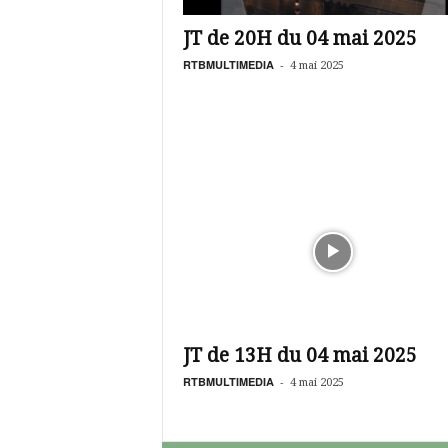
é
v
JT de 20H du 04 mai 2025
i
s
RTBMULTIMEDIA
-
4 mai 2025
i
o
n
d
u
B
u
r
k
i
n
a
JT de 13H du 04 mai 2025
RTBMULTIMEDIA
-
4 mai 2025