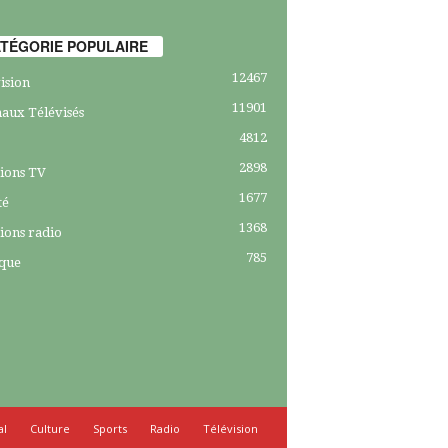
TÉGORIE POPULAIRE
12467
ision
11901
aux Télévisés
4812
2898
ions TV
1677
té
1368
ions radio
785
ique
al
Culture
Sports
Radio
Télévision