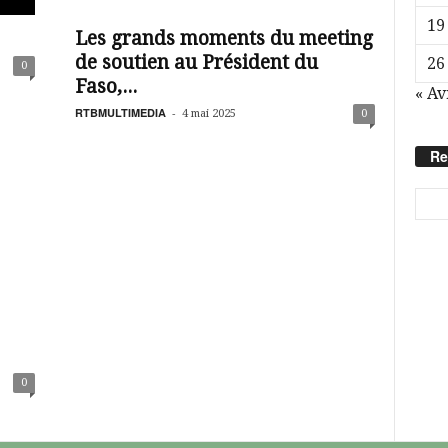
19
Les grands moments du meeting
de soutien au Président du
26
0
Faso,...
« Av
RTBMULTIMEDIA
-
4 mai 2025
0
Re
0