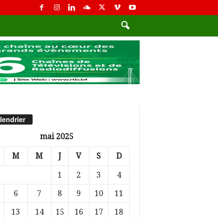
lendrier
mai 2025
M
M
J
V
S
D
1
2
3
4
6
7
8
9
10
11
13
14
15
16
17
18