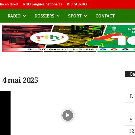
io en direct
RTB3 Langues nationales
RTB GUIRIKO
RADIO
DOSSIERS
SPORT
CONTACT
Ca
 4 mai 2025
L
5
12