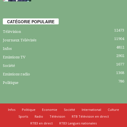
CATÉGORIE POPULAIRE
12473
Télévision
11904
Journaux Télévisés
4812
Infos
2902
Emissions TV
1677
Société
1368
Emissions radio
786
Politique
Infos
Politique
Economie
Société
International
Culture
Sports
Radio
Télévision
RTB Télévision en direct
RTB3 en direct
RTB3 Langues nationales