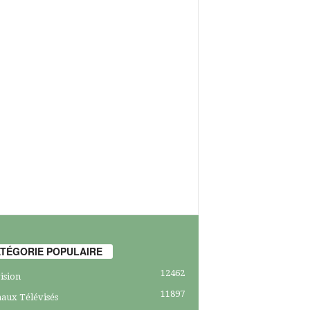
TÉGORIE POPULAIRE
12462
ision
11897
aux Télévisés