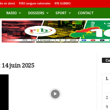
io en direct
RTB3 Langues nationales
RTB GUIRIKO
RADIO
DOSSIERS
SPORT
CONTACT
Ca
 14 juin 2025
L
2
9