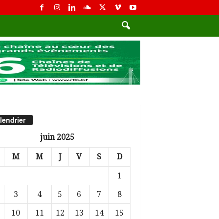
lendrier
juin 2025
M
M
J
V
S
D
1
3
4
5
6
7
8
10
11
12
13
14
15