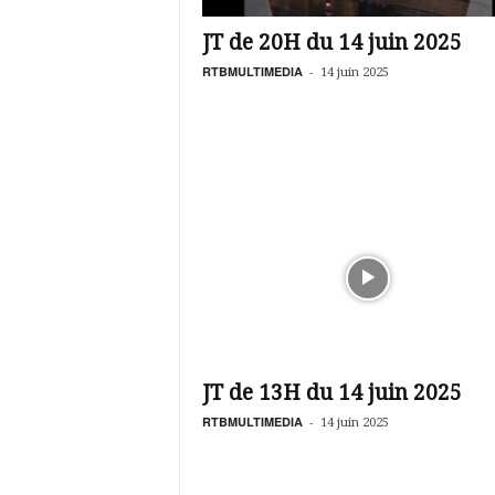
é
v
JT de 20H du 14 juin 2025
i
s
RTBMULTIMEDIA
-
14 juin 2025
i
o
n
d
u
B
u
r
k
i
n
a
JT de 13H du 14 juin 2025
RTBMULTIMEDIA
-
14 juin 2025