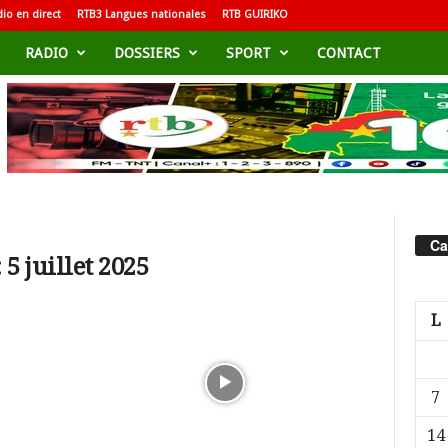
io en direct
RTB3 Langues nationales
RTB GUIRIKO
RADIO
DOSSIERS
SPORT
CONTACT
Ca
5 juillet 2025
L
7
14