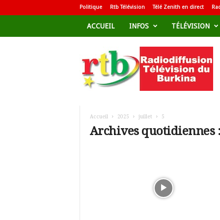
Politique
Rtb Télévision
Télé Zenith en direct
Rad
ACCUEIL
INFOS
TÉLÉVISION
R
a
d
i
o
d
i
f
Accueil
2025
juillet
5
f
Archives quotidiennes : 
u
s
i
o
n
T
é
l