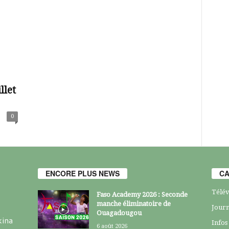
llet
0
ENCORE PLUS NEWS
CA
Télév
Faso Academy 2026 : Seconde
manche éliminatoire de
Journ
Ouagadougou
kina
Infos
6 août 2026