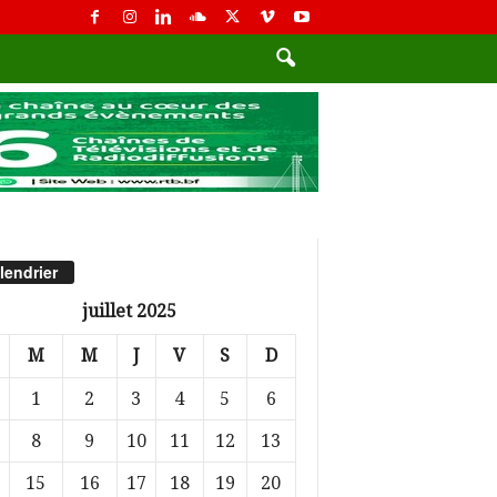
lendrier
juillet 2025
M
M
J
V
S
D
1
2
3
4
5
6
8
9
10
11
12
13
15
16
17
18
19
20