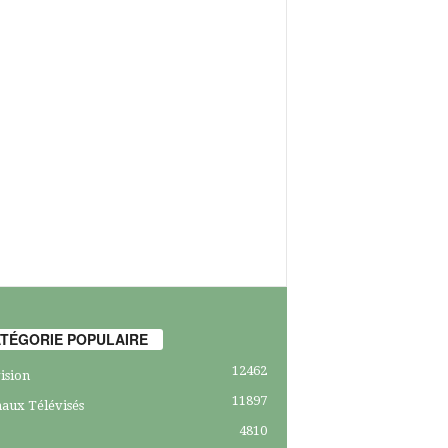
TÉGORIE POPULAIRE
12462
ision
11897
aux Télévisés
4810