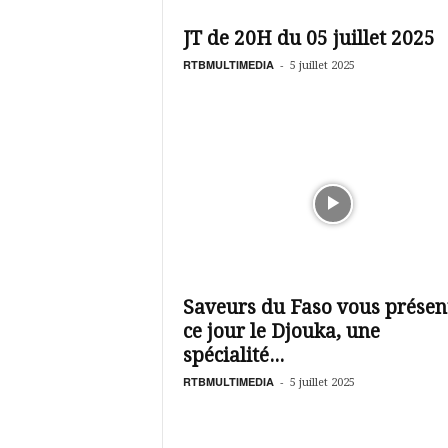
é
v
JT de 20H du 05 juillet 2025
i
s
RTBMULTIMEDIA
-
5 juillet 2025
i
o
n
d
u
B
u
r
k
i
n
Saveurs du Faso vous présen
a
ce jour le Djouka, une
spécialité...
RTBMULTIMEDIA
-
5 juillet 2025