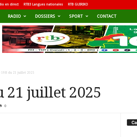
io en direct
RTB3 Langues nationales
RTB GUIRIKO
RADIO
DOSSIERS
SPORT
CONTACT
 19H du 21 juillet 2025
 21 juillet 2025
0
Ca