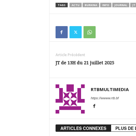
TAGS
ACTU
BURKINA
INFO
JOURNAL
JT
Article Précédent
JT de 13H du 21 juillet 2025
RTBMULTIMEDIA
https://wwww.rtb.bf
ARTICLES CONNEXES
PLUS DE 