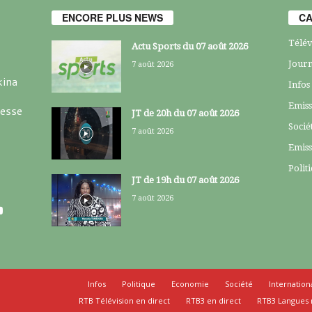
ENCORE PLUS NEWS
CA
Télév
Actu Sports du 07 août 2026
Journ
7 août 2026
kina
Infos
Emiss
resse
JT de 20h du 07 août 2026
Socié
7 août 2026
Emiss
Polit
JT de 19h du 07 août 2026
7 août 2026
Infos
Politique
Economie
Société
Internation
RTB Télévision en direct
RTB3 en direct
RTB3 Langues 