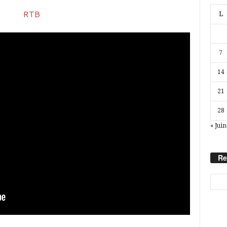
L
7
14
21
28
« Juin
Re