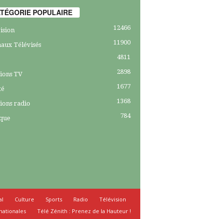
TÉGORIE POPULAIRE
12466
ision
11900
aux Télévisés
4811
2898
ions TV
1677
té
1368
ions radio
784
ique
al
Culture
Sports
Radio
Télévision
nationales
Télé Zénith : Prenez de la Hauteur !