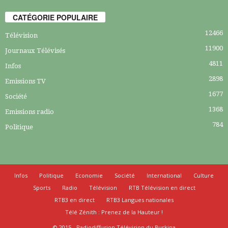
CATÉGORIE POPULAIRE
12466
Télévision
11900
Journaux Télévisés
4811
Infos
2898
Emissions TV
1677
Société
1368
Emissions radio
784
Politique
Infos
Politique
Economie
Société
International
Culture
Sports
Radio
Télévision
RTB Télévision en direct
RTB3 en direct
RTB3 Langues nationales
Télé Zénith : Prenez de la Hauteur !
© 2015 - Radiodiffusion Télévision du Burkina