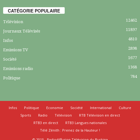
CATÉGORIE POPULAIRE
12462
Télévision
11897
Journaux Télévisés
4810
Infos
2898
Emissions TV
1677
Société
1368
Emissions radio
784
Politique
Infos
Politique
Economie
Société
International
Culture
Sports
Radio
Télévision
RTB Télévision en direct
RTB3 en direct
RTB3 Langues nationales
Télé Zénith : Prenez de la Hauteur !
© 2015 - Radiodiffusion Télévision du Burkina