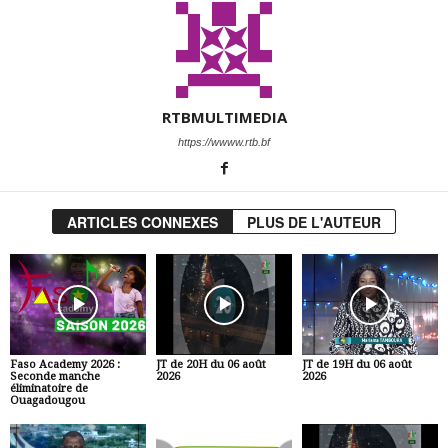
RTBMULTIMEDIA
https://wwww.rtb.bf
ARTICLES CONNEXES
PLUS DE L'AUTEUR
Faso Academy 2026 :
JT de 20H du 06 août
JT de 19H du 06 août
Seconde manche
2026
2026
éliminatoire de
Ouagadougou