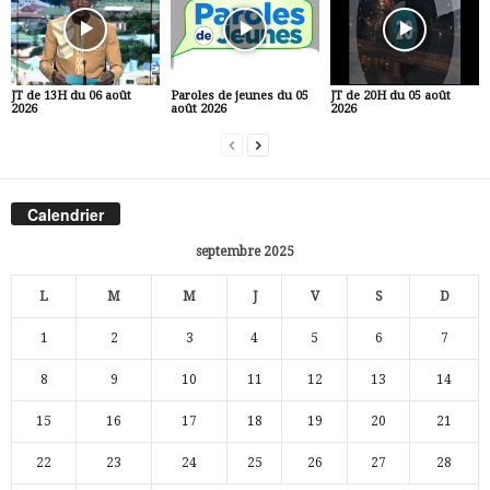
JT de 13H du 06 août
Paroles de jeunes du 05
JT de 20H du 05 août
2026
août 2026
2026
Calendrier
septembre 2025
L
M
M
J
V
S
D
1
2
3
4
5
6
7
8
9
10
11
12
13
14
15
16
17
18
19
20
21
22
23
24
25
26
27
28