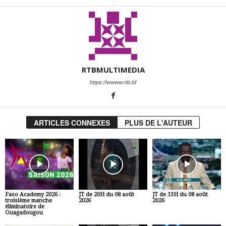
RTBMULTIMEDIA
https://wwww.rtb.bf
ARTICLES CONNEXES
PLUS DE L'AUTEUR
Faso Academy 2026 :
JT de 20H du 08 août
JT de 13H du 08 août
troisième manche
2026
2026
éliminatoire de
Ouagadougou