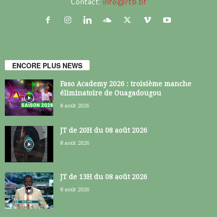
Contact:
info@rtb.bf
ENCORE PLUS NEWS
Faso Academy 2026 : troisième manche
éliminatoire de Ouagadougou
8 août 2026
JT de 20H du 08 août 2026
8 août 2026
JT de 13H du 08 août 2026
8 août 2026