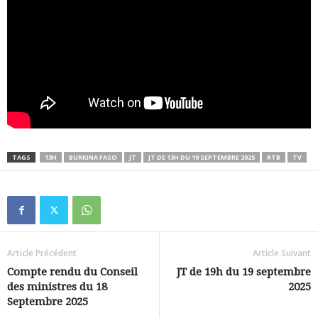
TAGS
13H
BURKINA FASO
JT
JT DE 13H DU 19 SEPTEMBRE 2025
RTB
TV
Article Précédent
Article Suivant
Compte rendu du Conseil
JT de 19h du 19 septembre
des ministres du 18
2025
Septembre 2025