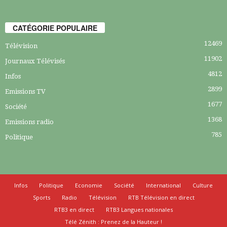
CATÉGORIE POPULAIRE
12469
Télévision
11902
Journaux Télévisés
4812
Infos
2899
Emissions TV
1677
Société
1368
Emissions radio
785
Politique
Infos
Politique
Economie
Société
International
Culture
Sports
Radio
Télévision
RTB Télévision en direct
RTB3 en direct
RTB3 Langues nationales
Télé Zénith : Prenez de la Hauteur !