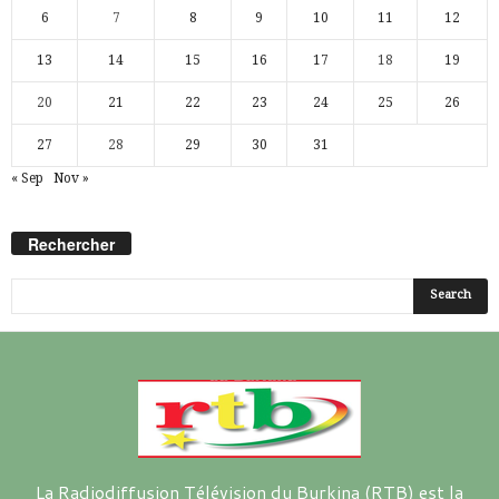
6
7
8
9
10
11
12
13
14
15
16
17
18
19
20
21
22
23
24
25
26
27
28
29
30
31
« Sep
Nov »
Rechercher
La Radiodiffusion Télévision du Burkina (RTB) est la