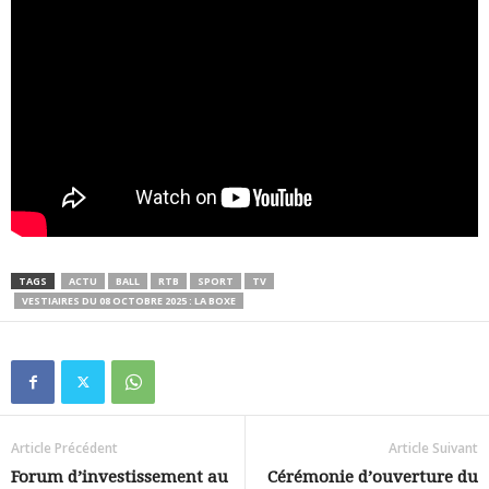
TAGS
ACTU
BALL
RTB
SPORT
TV
VESTIAIRES DU 08 OCTOBRE 2025 : LA BOXE
Article Précédent
Article Suivant
Forum d’investissement au
Cérémonie d’ouverture du