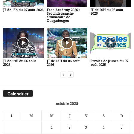
JT de 13h du 07 août 2026
Faso Academy 2026 :
JT de 20H du 06 août
Seconde manche
2026
éliminatoire de
Ouagadougou
JT de 19H du 06 août
JT de 13H du 06 août
Paroles de jeunes du 05
2026
2026
août 2026
Calendrier
octobre 2025
L
M
M
J
V
S
D
1
2
3
4
5