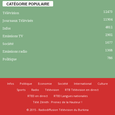
CATÉGORIE POPULAIRE
12473
Télévision
11904
Journaux Télévisés
4812
Infos
2902
Emissions TV
1677
Société
1368
Emissions radio
786
Politique
Infos
Politique
Economie
Société
International
Culture
Sports
Radio
Télévision
RTB Télévision en direct
RTB3 en direct
RTB3 Langues nationales
Télé Zénith : Prenez de la Hauteur !
© 2015 - Radiodiffusion Télévision du Burkina