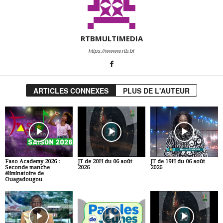
RTBMULTIMEDIA
https://wwww.rtb.bf
ARTICLES CONNEXES
PLUS DE L'AUTEUR
Faso Academy 2026 :
JT de 20H du 06 août
JT de 19H du 06 août
Seconde manche
2026
2026
éliminatoire de
Ouagadougou