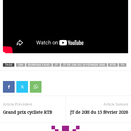
TAGS
13H
BURKINA FASO
JT
JT DE 13H DU 15 FÉVRIER 2026
RTB
TV
Article Précédent
Article Suivant
Grand prix cycliste RTB
JT de 20H du 15 février 2026