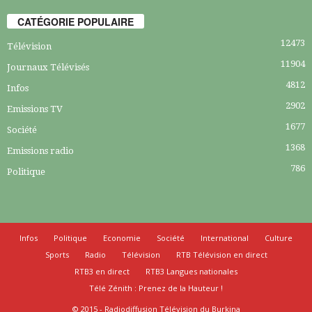
CATÉGORIE POPULAIRE
12473
Télévision
11904
Journaux Télévisés
4812
Infos
2902
Emissions TV
1677
Société
1368
Emissions radio
786
Politique
Infos
Politique
Economie
Société
International
Culture
Sports
Radio
Télévision
RTB Télévision en direct
RTB3 en direct
RTB3 Langues nationales
Télé Zénith : Prenez de la Hauteur !
© 2015 - Radiodiffusion Télévision du Burkina