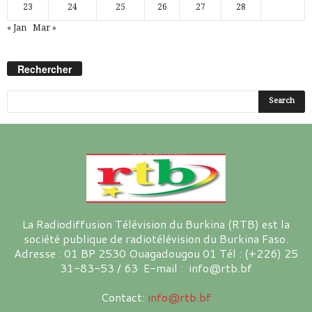
23
24
25
26
27
28
« Jan
Mar »
Rechercher
La Radiodiffusion Télévision du Burkina (RTB) est la
société publique de radiotélévision du Burkina Faso.
Adresse : 01 BP 2530 Ouagadougou 01 Tél : (+226) 25
31-83-53 / 63 E-mail : info@rtb.bf
Contact:
info@rtb.bf