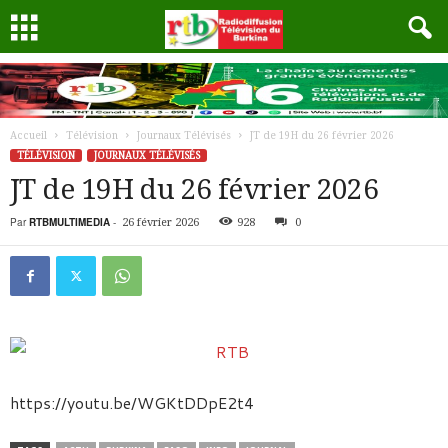
Accueil
Télévision
Journaux Télévisés
JT de 19H du 26 février 2026
TÉLÉVISION
JOURNAUX TÉLÉVISÉS
JT de 19H du 26 février 2026
Par
RTBMULTIMEDIA
-
26 février 2026
928
0
https://youtu.be/WGKtDDpE2t4