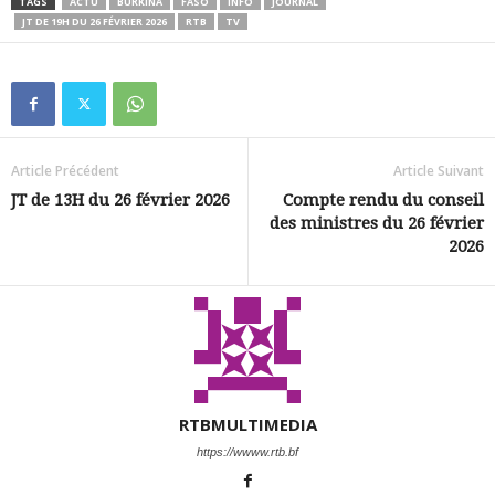
TAGS
ACTU
BURKINA
FASO
INFO
JOURNAL
JT DE 19H DU 26 FÉVRIER 2026
RTB
TV
Article Précédent
Article Suivant
JT de 13H du 26 février 2026
Compte rendu du conseil
des ministres du 26 février
2026
RTBMULTIMEDIA
https://wwww.rtb.bf