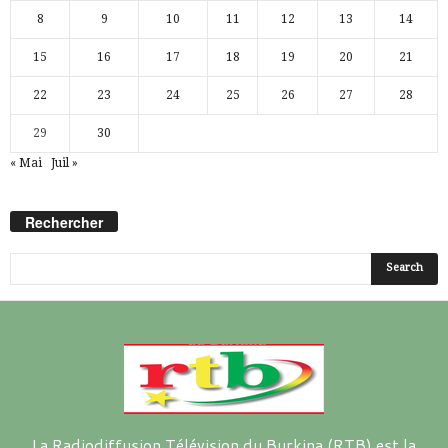
8
9
10
11
12
13
14
15
16
17
18
19
20
21
22
23
24
25
26
27
28
29
30
« Mai
Juil »
Rechercher
La Radiodiffusion Télévision du Burkina (RTB) est la