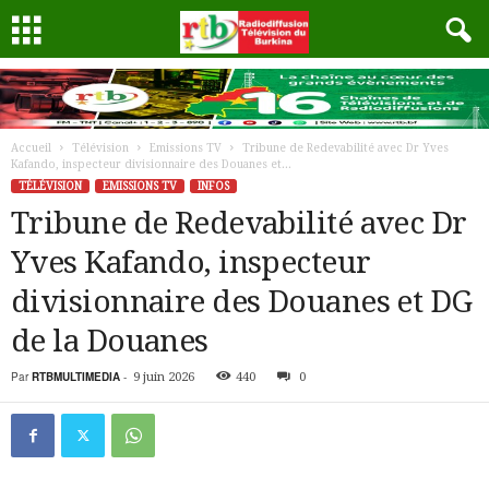
Accueil
Télévision
Emissions TV
Tribune de Redevabilité avec Dr Yves
Kafando, inspecteur divisionnaire des Douanes et...
TÉLÉVISION
EMISSIONS TV
INFOS
Tribune de Redevabilité avec Dr
Yves Kafando, inspecteur
divisionnaire des Douanes et DG
de la Douanes
Par
RTBMULTIMEDIA
-
9 juin 2026
440
0