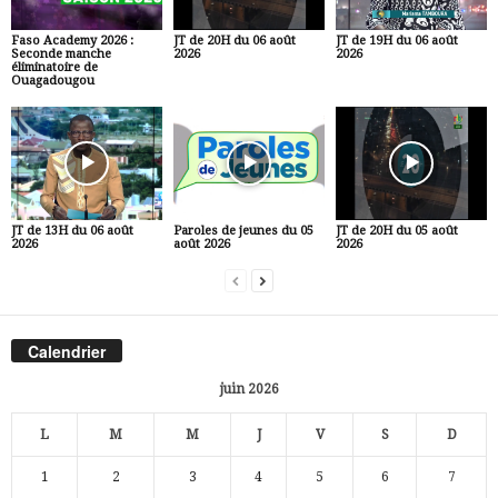
Faso Academy 2026 :
JT de 20H du 06 août
JT de 19H du 06 août
Seconde manche
2026
2026
éliminatoire de
Ouagadougou
JT de 13H du 06 août
Paroles de jeunes du 05
JT de 20H du 05 août
2026
août 2026
2026
Calendrier
juin 2026
L
M
M
J
V
S
D
1
2
3
4
5
6
7