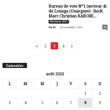
Bureau de vote N°1 (secteur 4)
de Lounga (Ouargaye) : RocK
Marc Christian KABORE...
Elections 2015
rtb.bf
-
0
30 novembre 2015
2
3
4
Calendrier
août 2026
L
M
M
J
V
S
D
1
2
3
4
5
6
7
8
9