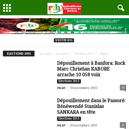
SCRUTIN 2015
ELECTIONS 2015
Accueil
Dossiers
Elections 2015
Page 3
Dépouillement à Banfora: Rock
Marc Christian KABORE
arrache 10 058 voix
Elections 2015
rtb.bf
-
0
30 novembre 2015
Dépouillement dans le Passoré:
Bénéwendé Stanislas
SANKARA en tête
Elections 2015
rtb.bf
-
0
30 novembre 2015