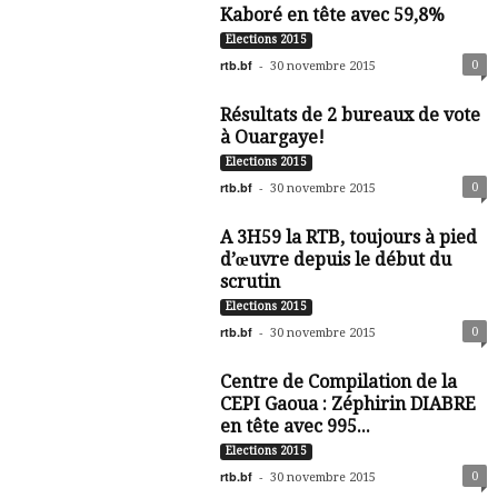
Kaboré en tête avec 59,8%
Elections 2015
rtb.bf
-
0
30 novembre 2015
Résultats de 2 bureaux de vote
à Ouargaye!
Elections 2015
rtb.bf
-
0
30 novembre 2015
A 3H59 la RTB, toujours à pied
d’œuvre depuis le début du
scrutin
Elections 2015
rtb.bf
-
0
30 novembre 2015
Centre de Compilation de la
CEPI Gaoua : Zéphirin DIABRE
en tête avec 995...
Elections 2015
rtb.bf
-
0
30 novembre 2015