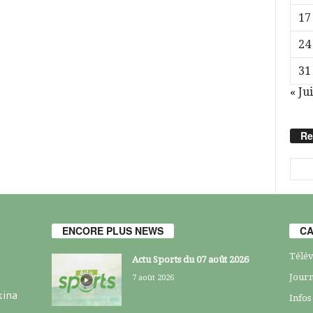
17
24
31
« Jui
Re
ENCORE PLUS NEWS
CA
Télév
Actu Sports du 07 août 2026
Journ
7 août 2026
kina
Infos