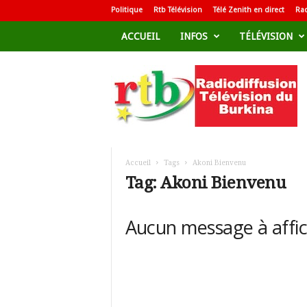
Politique
Rtb Télévision
Télé Zenith en direct
Rad
ACCUEIL
INFOS
TÉLÉVISION
R
a
d
i
o
d
i
f
Accueil
Tags
Akoni Bienvenu
f
Tag: Akoni Bienvenu
u
s
i
Aucun message à affi
o
n
T
é
l