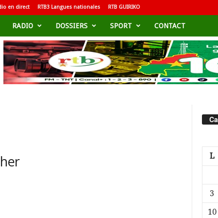
io en direct
RTB3 Langues nationales
RTB GUIRIKO
RADIO
DOSSIERS
SPORT
CONTACT
Ca
L
cher
3
10