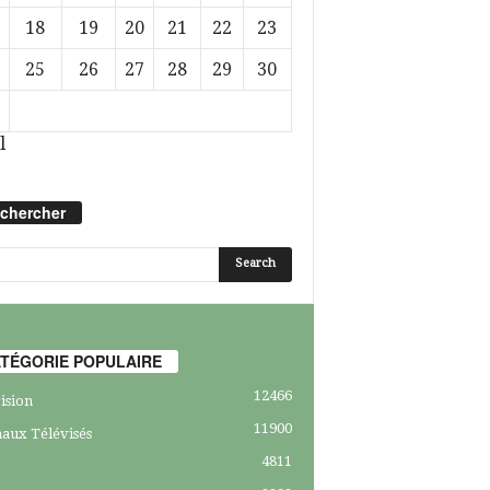
18
19
20
21
22
23
25
26
27
28
29
30
l
chercher
TÉGORIE POPULAIRE
12466
ision
11900
aux Télévisés
4811