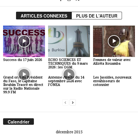
ARTICLES CONNEXES
PLUS DE L'AUTEUR
Success du 17 juin 2026
ECHO SCIENCES ET
Femmes de valeur avec
TECHNIQUES du 9 mars
Alizèta Rouamba
2026 : les OGM
Grand oral du Président
Antenne directe du 14
Les Jassides, nouveaux
du Faso, le Capitaine
septembre 2024 avec
envahisseurs de
Ibrahim Traoré en direct
l’ONEA
cotonnier
sur la Radio Nationale
99.9 FM
Calendrier
décembre 2015