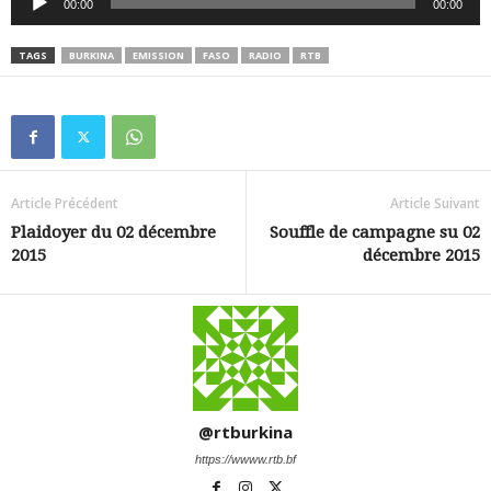
00:00
00:00
audio
TAGS
BURKINA
EMISSION
FASO
RADIO
RTB
Article Précédent
Article Suivant
Plaidoyer du 02 décembre
Souffle de campagne su 02
2015
décembre 2015
@rtburkina
https://wwww.rtb.bf