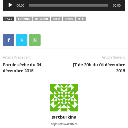
Lecteur
00:00
00:00
audio
TAGS
BURKINA
EMISSION
FASO
RADIO
RTB
Article Précédent
Article Suivant
Parole sèche du 04
JT de 20h du 04 décembre
décembre 2015
2015
@rtburkina
https://wwww.rtb.bf