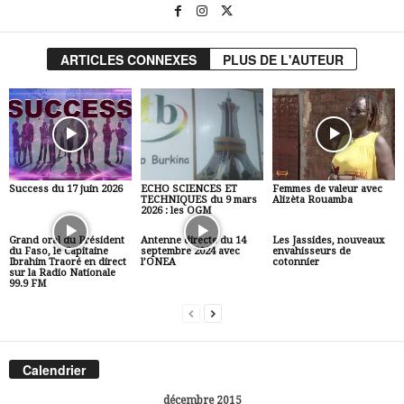
ARTICLES CONNEXES
PLUS DE L'AUTEUR
Success du 17 juin 2026
ECHO SCIENCES ET
Femmes de valeur avec
TECHNIQUES du 9 mars
Alizèta Rouamba
2026 : les OGM
Grand oral du Président
Antenne directe du 14
Les Jassides, nouveaux
du Faso, le Capitaine
septembre 2024 avec
envahisseurs de
Ibrahim Traoré en direct
l’ONEA
cotonnier
sur la Radio Nationale
99.9 FM
Calendrier
décembre 2015