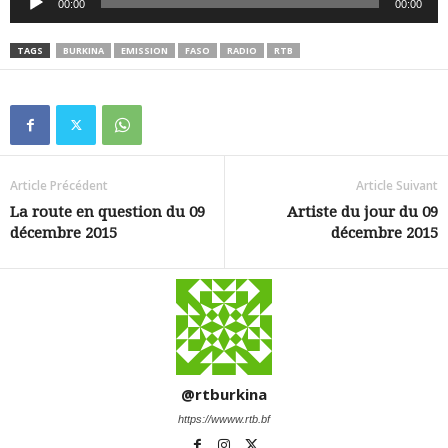
00:00
00:00
audio
TAGS
BURKINA
EMISSION
FASO
RADIO
RTB
Article Précédent
Article Suivant
La route en question du 09
Artiste du jour du 09
décembre 2015
décembre 2015
@rtburkina
https://wwww.rtb.bf