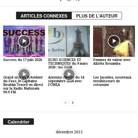
ARTICLES CONNEXES
PLUS DE L'AUTEUR
Success du 17 juin 2026
ECHO SCIENCES ET
Femmes de valeur avec
TECHNIQUES du 9 mars
Alizèta Rouamba
2026 : les OGM
Grand oral du Président
Antenne directe du 14
Les Jassides, nouveaux
du Faso, le Capitaine
septembre 2024 avec
envahisseurs de
Ibrahim Traoré en direct
l’ONEA
cotonnier
sur la Radio Nationale
99.9 FM
Calendrier
décembre 2015