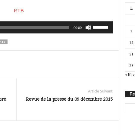
L
Utilisez
00:00
7
les
RTB
14
flèches
haut/bas
21
pour
28
augmenter
« Nov
ou
diminuer
Article Suivant
Re
le
bre
Revue de la presse du 09 décembre 2015
volume.