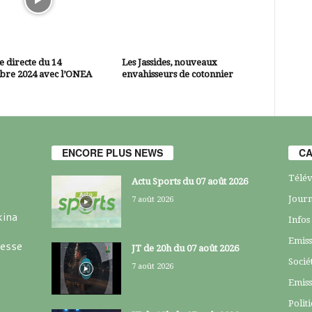
 directe du 14
Les Jassides, nouveaux
bre 2024 avec l’ONEA
envahisseurs de cotonnier
ENCORE PLUS NEWS
CA
Télév
Actu Sports du 07 août 2026
Journ
7 août 2026
kina
Infos
Emiss
resse
JT de 20h du 07 août 2026
Socié
7 août 2026
Emiss
Polit