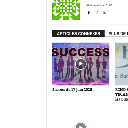
https://wwww.rtb.bf
ARTICLES CONNEXES
PLUS DE 
Success du 17 juin 2026
ECHO 
TECHNI
les OG