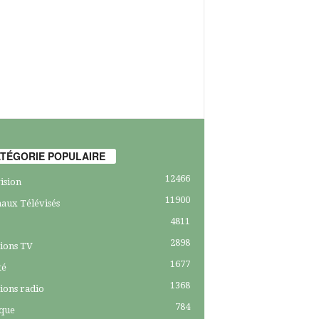
TÉGORIE POPULAIRE
12466
ision
11900
aux Télévisés
4811
2898
ions TV
1677
té
1368
ions radio
784
ique