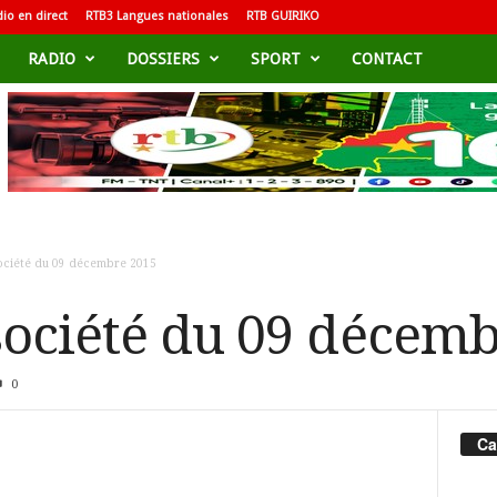
io en direct
RTB3 Langues nationales
RTB GUIRIKO
RADIO
DOSSIERS
SPORT
CONTACT
ociété du 09 décembre 2015
ociété du 09 décemb
0
Ca