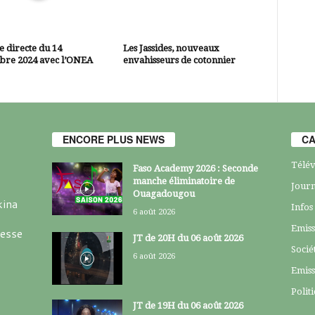
 directe du 14
Les Jassides, nouveaux
bre 2024 avec l’ONEA
envahisseurs de cotonnier
ENCORE PLUS NEWS
CA
Télév
Faso Academy 2026 : Seconde
manche éliminatoire de
Journ
Ouagadougou
kina
Infos
6 août 2026
Emiss
resse
JT de 20H du 06 août 2026
Socié
6 août 2026
Emiss
Polit
JT de 19H du 06 août 2026