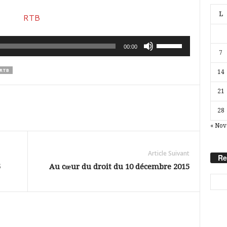
L
Utilisez
00:00
7
les
RTB
14
flèches
haut/bas
21
pour
28
augmenter
« Nov
ou
diminuer
Article Suivant
Re
le
5
Au cœur du droit du 10 décembre 2015
volume.