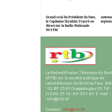
Grand oral du Président du Faso,
Antenne
le Capitaine Ibrahim Traoré en
septem
direct sur la Radio Nationale
99.9 FM
La Radiodiffusion Télévision du Bur
(RTB) est la société publique de
radiotélévision du Burkina Faso. Ad
: 01 BP 2530 Ouagadougou 01 Tél :
(+226) 25 31-83-53 / 63 E-mail :
info@rtb.bf
Contact:
info@rtb.bf