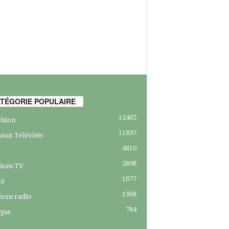
TÉGORIE POPULAIRE
12462
ision
11897
aux Télévisés
4810
2898
ions TV
1677
té
1368
ions radio
784
ique