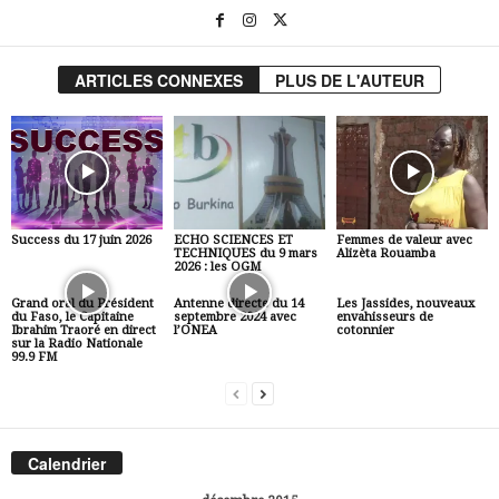
ARTICLES CONNEXES
PLUS DE L'AUTEUR
Success du 17 juin 2026
ECHO SCIENCES ET
Femmes de valeur avec
TECHNIQUES du 9 mars
Alizèta Rouamba
2026 : les OGM
Grand oral du Président
Antenne directe du 14
Les Jassides, nouveaux
du Faso, le Capitaine
septembre 2024 avec
envahisseurs de
Ibrahim Traoré en direct
l’ONEA
cotonnier
sur la Radio Nationale
99.9 FM
Calendrier