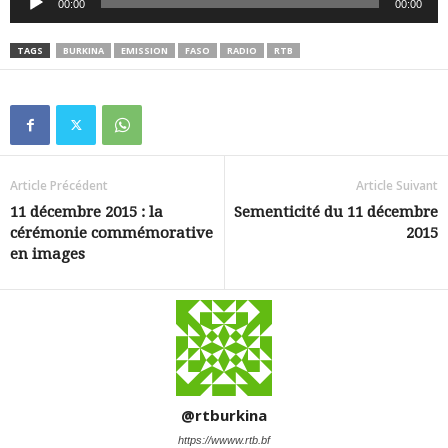
00:00
00:00
audio
TAGS
BURKINA
EMISSION
FASO
RADIO
RTB
Article Précédent
Article Suivant
11 décembre 2015 : la
Sementicité du 11 décembre
cérémonie commémorative
2015
en images
@rtburkina
https://wwww.rtb.bf