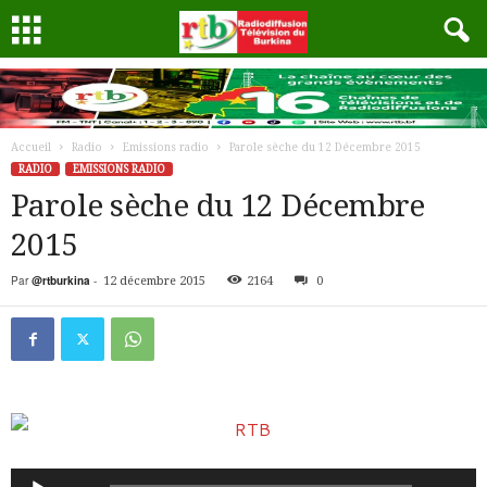
Accueil
Radio
Emissions radio
Parole sèche du 12 Décembre 2015
RADIO
EMISSIONS RADIO
Parole sèche du 12 Décembre
2015
Par
@rtburkina
-
12 décembre 2015
2164
0
Lecteur