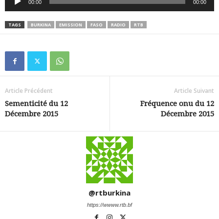
00:00
00:00
audio
TAGS
BURKINA
EMISSION
FASO
RADIO
RTB
Article Précédent
Article Suivant
Sementicité du 12
Fréquence onu du 12
Décembre 2015
Décembre 2015
@rtburkina
https://wwww.rtb.bf