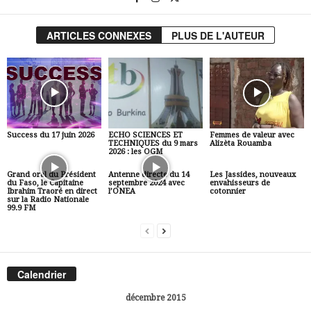
ARTICLES CONNEXES
PLUS DE L'AUTEUR
Success du 17 juin 2026
ECHO SCIENCES ET
Femmes de valeur avec
TECHNIQUES du 9 mars
Alizèta Rouamba
2026 : les OGM
Grand oral du Président
Antenne directe du 14
Les Jassides, nouveaux
du Faso, le Capitaine
septembre 2024 avec
envahisseurs de
Ibrahim Traoré en direct
l’ONEA
cotonnier
sur la Radio Nationale
99.9 FM
Calendrier
décembre 2015