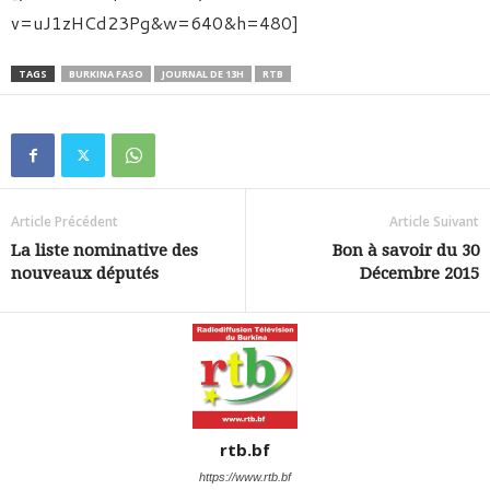
v=uJ1zHCd23Pg&w=640&h=480]
TAGS
BURKINA FASO
JOURNAL DE 13H
RTB
Article Précédent
Article Suivant
La liste nominative des
Bon à savoir du 30
nouveaux députés
Décembre 2015
rtb.bf
https://www.rtb.bf