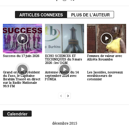
ARTICLES CONNEXES
PLUS DE L'AUTEUR
Success du 17 juin 2026
ECHO SCIENCES ET
Femmes de valeur avec
TECHNIQUES du 9 mars
Alizèta Rouamba
2026 : les OGM
Grand oral du Président
Antenne directe du 14
Les Jassides, nouveaux
du Faso, le Capitaine
septembre 2024 avec
envahisseurs de
Ibrahim Traoré en direct
l’ONEA
cotonnier
sur la Radio Nationale
99.9 FM
Calendrier
décembre 2015