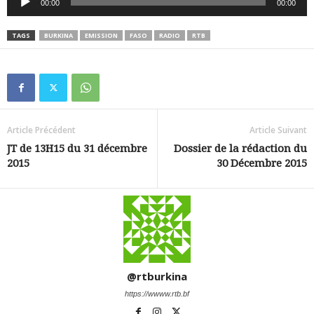
00:00
00:00
audio
TAGS
BURKINA
EMISSION
FASO
RADIO
RTB
Article Précédent
Article Suivant
JT de 13H15 du 31 décembre
Dossier de la rédaction du
2015
30 Décembre 2015
@rtburkina
https://wwww.rtb.bf